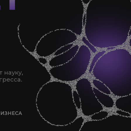
 науку,
гресса.
БИЗНЕСА