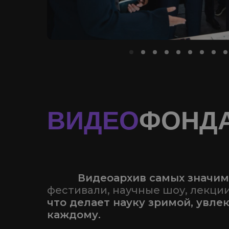
ВИДЕО
ФОНД
77777
Видеоархив самых значи
фестивали, научные шоу, лекци
что делает науку зримой, увле
каждому.