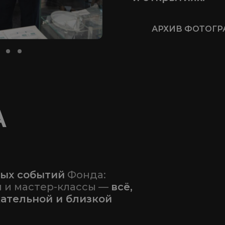
АРХИВ ФОТОГ
А
мых событий
Фонда:
и и мастер-классы —
всё,
кательной и близкой