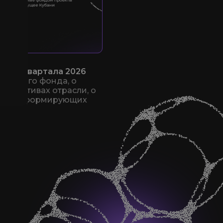
вого квартала 2026
научного фонда, о
ерспективах отрасли, о
ондом, формирующих