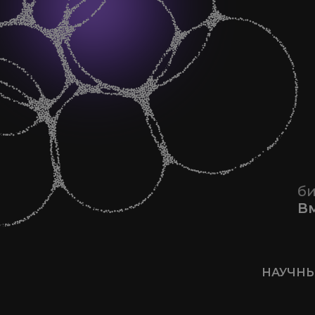
77
би
В
НАУЧНЫ