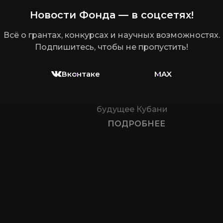
Новости Фонда — в соцсетях!
Всё о грантах, конкурсах и научных возможностях.
Подпишитесь, чтобы не пропустить!
1 квартал 2026 года
Об итогах деятельности пер
овлен после
Вконтаке
MAX
года
коллектива Кубанского 
с
итогами
ключевых новостях науки и п
убанского
проектах, поддержанных ф
стях науки
будущее Кубани
ПОДРОБНЕЕ