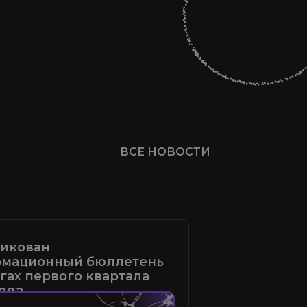
ВСЕ НОВОСТИ
икован
мационный бюллетень
огах первого квартала
года